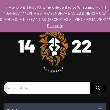
Para acceder al los precios mayoristas la compra mínima es de $80.000
¡¡¡Atención!!! NUEVO número de contacto: Whatsapp: +54 11
- Horario 09hs a 18hs
4051-1967. ***EVITÁ ESTAFAS: NUNCA ENVÍES DINERO A UNA
CUENTA QUE NO SEAN LAS DESCRIPTAS AL PIE DE ESTA WEB***
Descartar
MENU