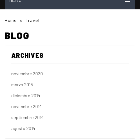
INICIO
Home
Travel
>
MI CUENTA
BLOG
VER CARRITO
ARCHIVES
TIENDA
PREGUNTAS FRECUENTES
noviembre 2020
CONTACTO
marzo 2015
NOSOTROS
diciembre 2014
VIDEOS
noviembre 2014
septiembre 2014
agosto 2014