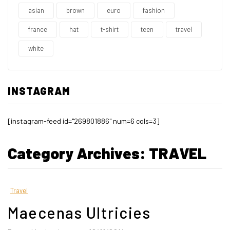
asian
brown
euro
fashion
france
hat
t-shirt
teen
travel
white
INSTAGRAM
[instagram-feed id="269801886" num=6 cols=3]
Category Archives:
TRAVEL
Travel
Maecenas Ultricies