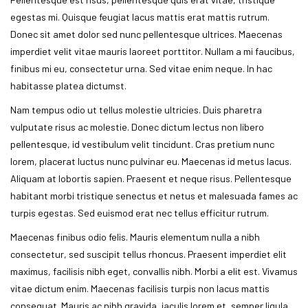
egestas mi. Quisque feugiat lacus mattis erat mattis rutrum.
Donec sit amet dolor sed nunc pellentesque ultrices. Maecenas
imperdiet velit vitae mauris laoreet porttitor. Nullam a mi faucibus,
finibus mi eu, consectetur urna. Sed vitae enim neque. In hac
habitasse platea dictumst.
Nam tempus odio ut tellus molestie ultricies. Duis pharetra
vulputate risus ac molestie. Donec dictum lectus non libero
pellentesque, id vestibulum velit tincidunt. Cras pretium nunc
lorem, placerat luctus nunc pulvinar eu. Maecenas id metus lacus.
Aliquam at lobortis sapien. Praesent et neque risus. Pellentesque
habitant morbi tristique senectus et netus et malesuada fames ac
turpis egestas. Sed euismod erat nec tellus efficitur rutrum.
Maecenas finibus odio felis. Mauris elementum nulla a nibh
consectetur, sed suscipit tellus rhoncus. Praesent imperdiet elit
maximus, facilisis nibh eget, convallis nibh. Morbi a elit est. Vivamus
vitae dictum enim. Maecenas facilisis turpis non lacus mattis
consequat. Mauris ac nibh gravida, iaculis lorem et, semper ligula.