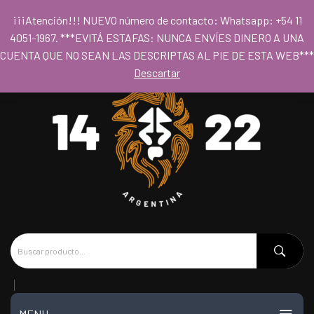
Para acceder al los precios mayoristas la compra mínima es de $80.000
¡¡¡Atención!!! NUEVO número de contacto: Whatsapp: +54 11
- Horario 09hs a 18hs
4051-1967. ***EVITÁ ESTAFAS: NUNCA ENVÍES DINERO A UNA
CUENTA QUE NO SEAN LAS DESCRIPTAS AL PIE DE ESTA WEB***
Descartar
MENU