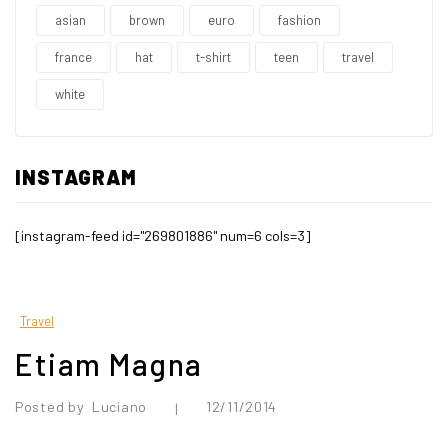
asian
brown
euro
fashion
france
hat
t-shirt
teen
travel
white
INSTAGRAM
[instagram-feed id="269801886" num=6 cols=3]
Travel
Etiam Magna
Posted by
Luciano
12/11/2014
|