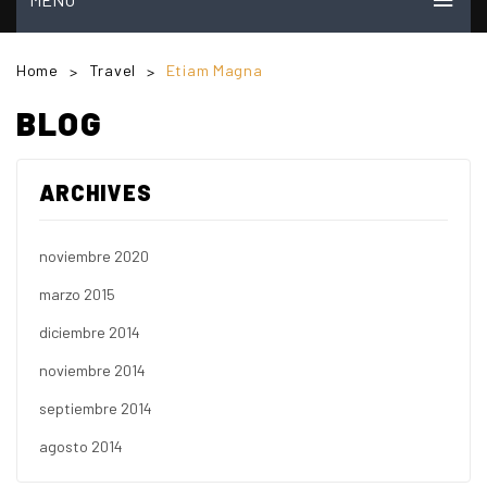
INICIO
Home
Travel
Etiam Magna
>
>
MI CUENTA
BLOG
VER CARRITO
ARCHIVES
TIENDA
PREGUNTAS FRECUENTES
noviembre 2020
CONTACTO
marzo 2015
NOSOTROS
diciembre 2014
VIDEOS
noviembre 2014
septiembre 2014
agosto 2014