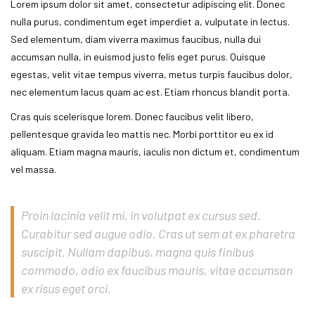
Lorem ipsum dolor sit amet, consectetur adipiscing elit. Donec
nulla purus, condimentum eget imperdiet a, vulputate in lectus.
Sed elementum, diam viverra maximus faucibus, nulla dui
accumsan nulla, in euismod justo felis eget purus. Quisque
egestas, velit vitae tempus viverra, metus turpis faucibus dolor,
nec elementum lacus quam ac est. Etiam rhoncus blandit porta.
Cras quis scelerisque lorem. Donec faucibus velit libero,
pellentesque gravida leo mattis nec. Morbi porttitor eu ex id
aliquam. Etiam magna mauris, iaculis non dictum et, condimentum
vel massa.
Proin lacinia velit mi, in volutpat ex cursus sed.
Curabitur sed augue odio. Cras ut sem at ex pharetra
suscipit. Nullam dapibus, magna quis finibus
commodo, odio ex faucibus mauris, vitae accumsan
ex risus eget orci.