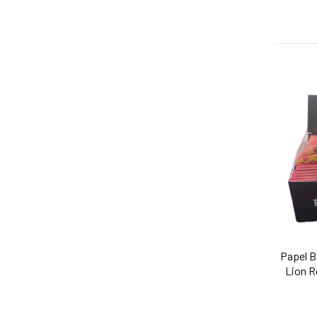
Papel B
Lion Ro
A