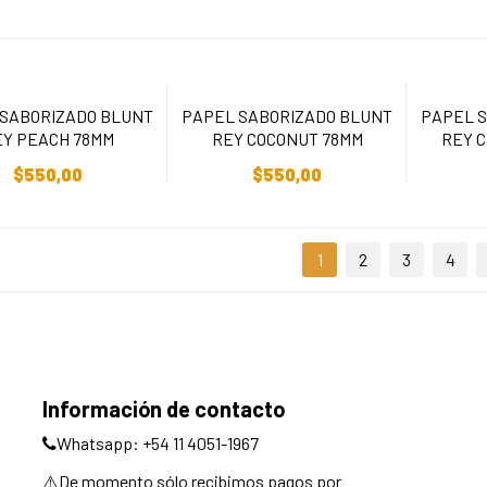
SABORIZADO BLUNT
PAPEL SABORIZADO BLUNT
PAPEL 
EY PEACH 78MM
REY COCONUT 78MM
REY 
ñadir Al Carrito
Añadir Al Carrito
Añ
$
550,00
$
550,00
1
2
3
4
Información de contacto
Whatsapp: +54 11 4051-1967
⚠️De momento sólo recibimos pagos por