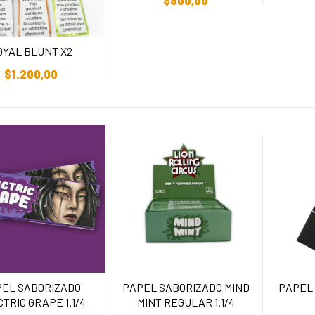
$
800,00
Añ
OYAL BLUNT X2
ñadir Al Carrito
$
1.200,00
EL SABORIZADO
PAPEL SABORIZADO MIND
PAPEL 
TRIC GRAPE 1.1/4
MINT REGULAR 1.1/4
ñadir Al Carrito
Añadir Al Carrito
Añ