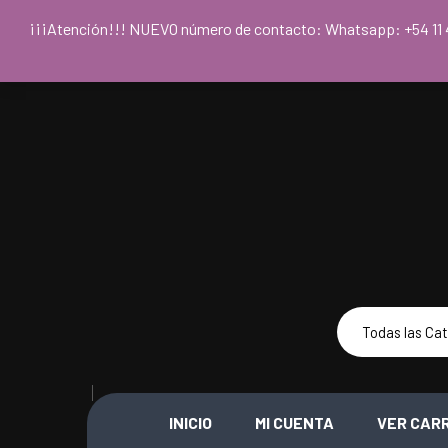
Para acceder
¡¡¡Atención!!! NUEVO número de contacto: Whatsapp: +54
INICIO
MI CUENTA
VER CAR