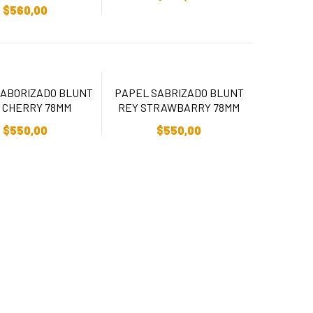
$
560,00
SABORIZADO BLUNT
PAPEL SABRIZADO BLUNT
 CHERRY 78MM
REY STRAWBARRY 78MM
adir Al Carrito
Añadir Al Carrito
$
550,00
$
550,00