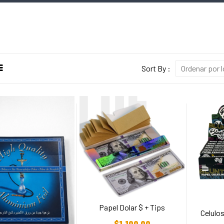
Sort By :
Ordenar por 
Papel Dolar $ + Tips
Celulos
Añadir Al Carrito
Añ
$
1.100,00