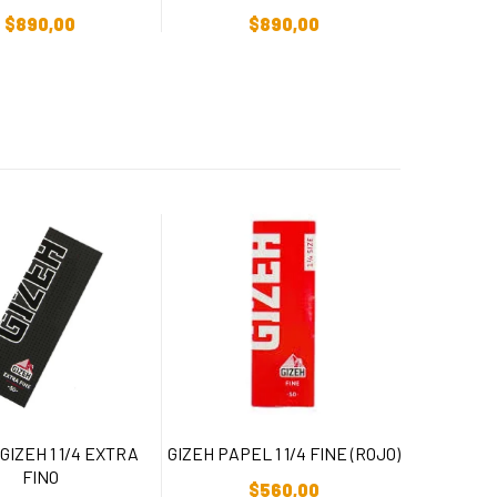
adir Al Carrito
Añadir Al Carrito
$
890,00
$
890,00
GIZEH 1 1/4 EXTRA
GIZEH PAPEL 1 1/4 FINE (ROJO)
Añadir Al Carrito
FINO
$
560,00
adir Al Carrito