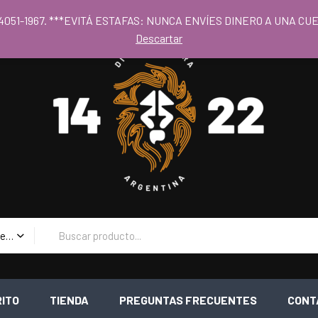
 al los precios mayoristas la compra mínima es de $80.000 - Horari
 11 4051-1967. ***EVITÁ ESTAFAS: NUNCA ENVÍES DINERO A UNA 
Descartar
Todas las Categorias
RITO
TIENDA
PREGUNTAS FRECUENTES
CONT