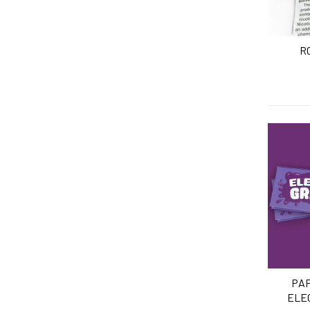
R
A
PAP
ELEC
A