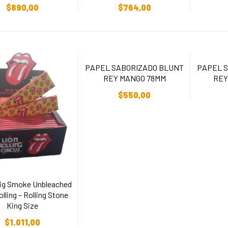
$
890,00
$
764,00
PAPEL SABORIZADO BLUNT
PAPEL 
REY MANGO 78MM
REY
Añadir Al Carrito
Añ
$
550,00
ig Smoke Unbleached
lling – Rolling Stone
King Size
ñadir Al Carrito
$
1.011,00