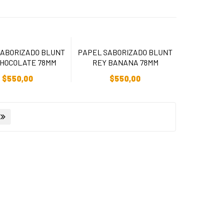
SABORIZADO BLUNT
PAPEL SABORIZADO BLUNT
CHOCOLATE 78MM
REY BANANA 78MM
adir Al Carrito
Añadir Al Carrito
$
550,00
$
550,00