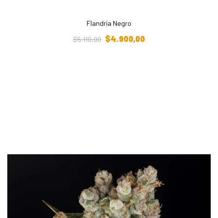
Flandria Negro
Añadir Al Carrito
$
4.900,00
$
5.110,00