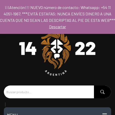
Para acceder al los precios mayoristas la compra mínima es de $80.000
¡¡¡Atención!!! NUEVO número de contacto: Whatsapp: +54 11
- Horario 09hs a 18hs
4051-1967. ***EVITÁ ESTAFAS: NUNCA ENVÍES DINERO A UNA
CUENTA QUE NO SEAN LAS DESCRIPTAS AL PIE DE ESTA WEB***
Descartar
MENU