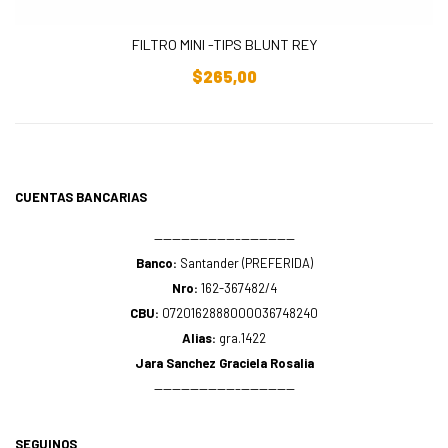
FILTRO MINI -TIPS BLUNT REY
Añadir Al Carrito
$
265,00
CUENTAS BANCARIAS
—————————–——————
Banco:
Santander (PREFERIDA)
Nro:
162-367482/4
CBU:
0720162888000036748240
Alias:
gra.1422
Jara Sanchez Graciela Rosalia
—————————–——————
SEGUINOS