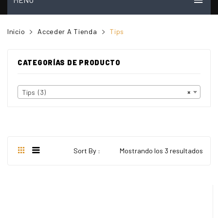
INICIO
Inicio
Acceder A Tienda
Tips
MI CUENTA
CATEGORÍAS DE PRODUCTO
VER CARRITO
TIENDA
Tips (3)
×
PREGUNTAS FRECUENTES
CONTACTO
NOSOTROS
Sort By :
Mostrando los 3 resultados
VIDEOS