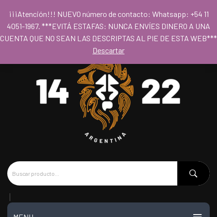
Para acceder al los precios mayoristas la compra mínima es de $80.000
¡¡¡Atención!!! NUEVO número de contacto: Whatsapp: +54 11
- Horario 09hs a 18hs
4051-1967. ***EVITÁ ESTAFAS: NUNCA ENVÍES DINERO A UNA
CUENTA QUE NO SEAN LAS DESCRIPTAS AL PIE DE ESTA WEB***
Descartar
MENU