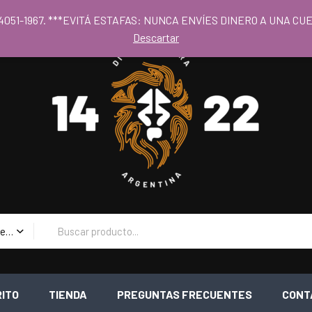
 al los precios mayoristas la compra mínima es de $80.000 - Horari
 11 4051-1967. ***EVITÁ ESTAFAS: NUNCA ENVÍES DINERO A UNA 
Descartar
Todas las Categorias
RITO
TIENDA
PREGUNTAS FRECUENTES
CONT