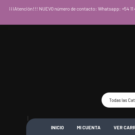
Para acceder
¡¡¡Atención!!! NUEVO número de contacto: Whatsapp: +54
INICIO
MI CUENTA
VER CAR