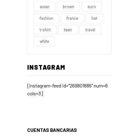
asian
brown
euro
fashion
france
hat
t-shirt
teen
travel
white
INSTAGRAM
[instagram-feed id="269801886" num=6
cols=3]
CUENTAS BANCARIAS