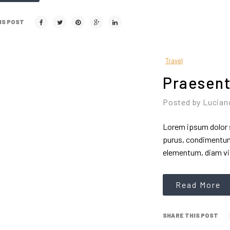
IS POST
Travel
Praesent
Posted by
Lucia
Lorem ipsum dolor s
purus, condimentum 
elementum, diam vi
Read More
SHARE THIS POST