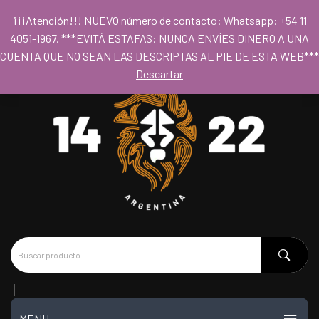
Para acceder al los precios mayoristas la compra mínima es de $80.000
¡¡¡Atención!!! NUEVO número de contacto: Whatsapp: +54 11
- Horario 09hs a 18hs
4051-1967. ***EVITÁ ESTAFAS: NUNCA ENVÍES DINERO A UNA
CUENTA QUE NO SEAN LAS DESCRIPTAS AL PIE DE ESTA WEB***
Descartar
MENU