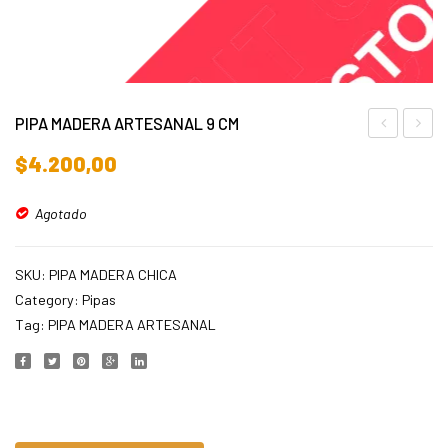
PIPA MADERA ARTESANAL 9 CM
De
DE
$
4.200,00
Coco
MADE
Jiffy
ARTE
Agotado
Bloque
9,5
70
SKU:
PIPA MADERA CHICA
Litros
Category:
Pipas
Tag:
PIPA MADERA ARTESANAL