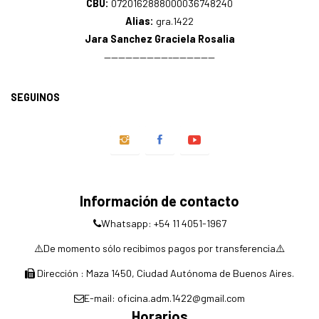
CBU:
0720162888000036748240
Alias:
gra.1422
Jara Sanchez Graciela Rosalia
—————————–——————
SEGUINOS
Información de contacto
Whatsapp: +54 11 4051-1967
⚠️De momento sólo recibimos pagos por transferencia⚠️
Dirección : Maza 1450, Ciudad Autónoma de Buenos Aires.
E-mail: oficina.adm.1422@gmail.com
Horarios