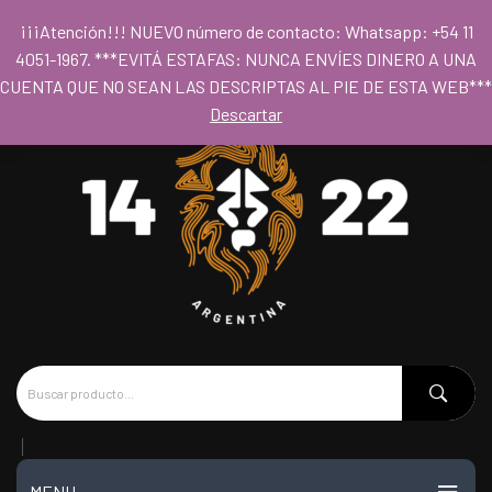
Para acceder al los precios mayoristas la compra mínima es de $80.000
¡¡¡Atención!!! NUEVO número de contacto: Whatsapp: +54 11
- Horario 09hs a 18hs
4051-1967. ***EVITÁ ESTAFAS: NUNCA ENVÍES DINERO A UNA
CUENTA QUE NO SEAN LAS DESCRIPTAS AL PIE DE ESTA WEB***
Descartar
MENU