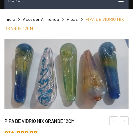
INICIO
Inicio
Acceder A Tienda
Pipas
PIPA DE VIDRIO MIX
MI CUENTA
GRANDE 12CM
VER CARRITO
TIENDA
PREGUNTAS FRECUENTES
CONTACTO
NOSOTROS
VIDEOS
PIPA DE VIDRIO MIX GRANDE 12CM
PH-
PIREX
$
14.000,00