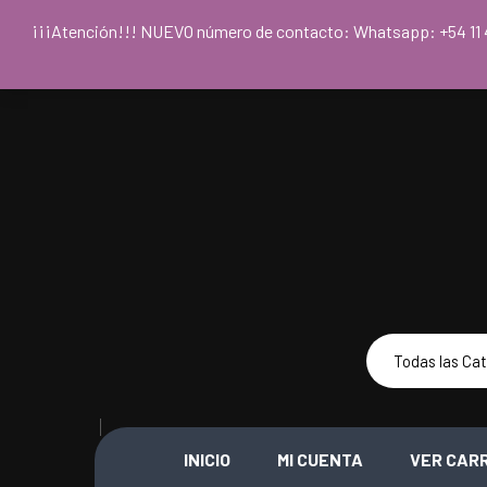
Para acceder
¡¡¡Atención!!! NUEVO número de contacto: Whatsapp: +54
INICIO
MI CUENTA
VER CAR