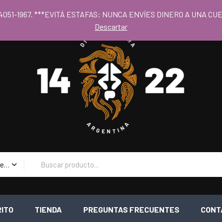
 al los precios mayoristas la compra mínima es de $80.000 - Horari
 11 4051-1967. ***EVITÁ ESTAFAS: NUNCA ENVÍES DINERO A UNA 
Descartar
Todas las Categorias
RITO
TIENDA
PREGUNTAS FRECUENTES
CONT