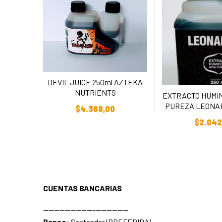
DEVIL JUICE 250ml AZTEKA
NUTRIENTS
EXTRACTO HUMIN
Añadir Al Carrito
PUREZA LEONAR
$
4.368,00
Añadir Al C
$
2.042
CUENTAS BANCARIAS
—————————–——————
Banco:
Santander (PREFERIDA)