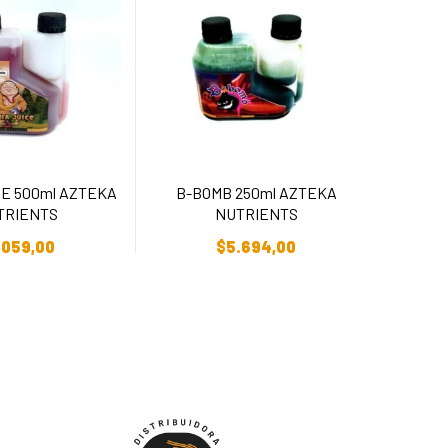
E 500ml AZTEKA
B-BOMB 250ml AZTEKA
TRIENTS
NUTRIENTS
BUD
r Al Carrito
Añadir Al Carrito
.059,00
$
5.694,00