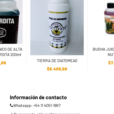
ICO DE ALTA
BUDHA JUIC
DITA 200ml
NU
arrito
Añadi
TIERRA DE DIATOMEAS
,00
$
7
Añadir Al Carrito
$
6.400,00
Información de contacto
Whatsapp: +54 11 4051-1967