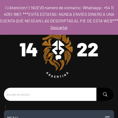
Para acceder al los precios mayoristas la compra mínima es de $80.000
¡¡¡Atención!!! NUEVO número de contacto: Whatsapp: +54 11
- Horario 09hs a 18hs
4051-1967. ***EVITÁ ESTAFAS: NUNCA ENVÍES DINERO A UNA
CUENTA QUE NO SEAN LAS DESCRIPTAS AL PIE DE ESTA WEB***
Descartar
MENU