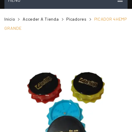
INICIO
Inicio
Acceder A Tienda
Picadores
PICADOR 4HEMP
MI CUENTA
GRANDE
VER CARRITO
TIENDA
PREGUNTAS FRECUENTES
CONTACTO
NOSOTROS
VIDEOS