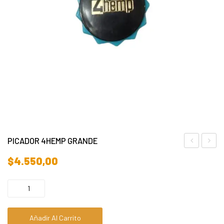
PICADOR 4HEMP GRANDE
PICADORA
(eco-
$
4.550,00
jardin
Añadir Al Carrito