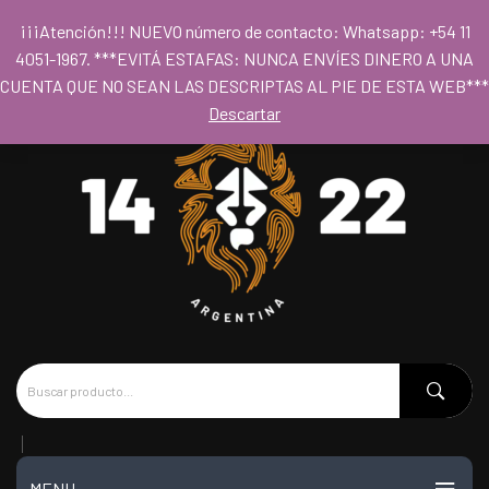
Para acceder al los precios mayoristas la compra mínima es de $80.000
¡¡¡Atención!!! NUEVO número de contacto: Whatsapp: +54 11
- Horario 09hs a 18hs
4051-1967. ***EVITÁ ESTAFAS: NUNCA ENVÍES DINERO A UNA
CUENTA QUE NO SEAN LAS DESCRIPTAS AL PIE DE ESTA WEB***
Descartar
MENU