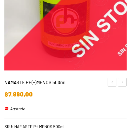
NAMASTE PH(-)MENOS 500ml
AMAZONIA
DETO
$
7.860,00
150ml
2000m
Agotado
SKU:
NAMASTE PH MENOS 500ml