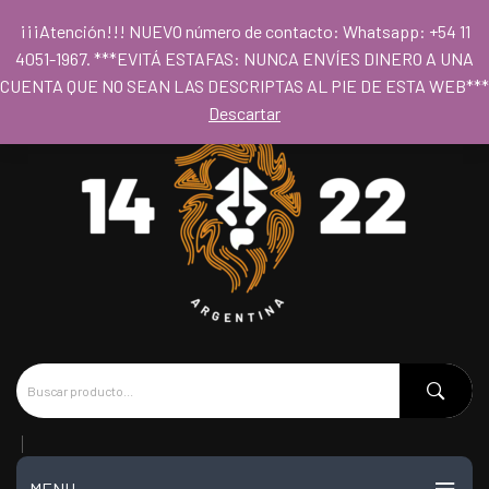
Para acceder al los precios mayoristas la compra mínima es de $80.000
¡¡¡Atención!!! NUEVO número de contacto: Whatsapp: +54 11
- Horario 09hs a 18hs
4051-1967. ***EVITÁ ESTAFAS: NUNCA ENVÍES DINERO A UNA
CUENTA QUE NO SEAN LAS DESCRIPTAS AL PIE DE ESTA WEB***
Descartar
MENU