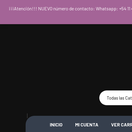
Para acceder
¡¡¡Atención!!! NUEVO número de contacto: Whatsapp: +54
INICIO
MI CUENTA
VER CAR