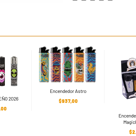
Encendedor Astro
Añadir Al Carrito
EÑO 2026
$
937,00
arrito
,00
Encended
Magic
Añadi
$
2