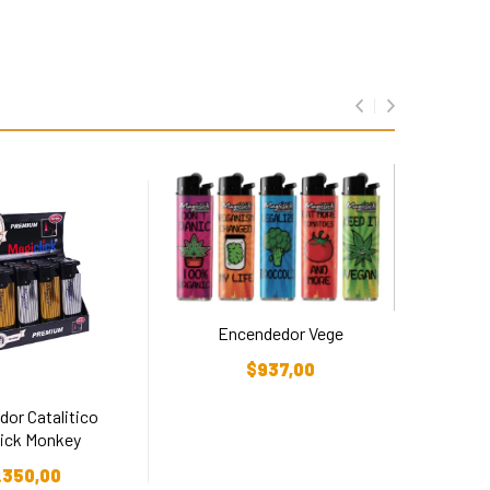
Encendedor Vege
ENCEN
Añadir Al Carrito
$
937,00
or Catalitico
lick Monkey
r Al Carrito
.350,00