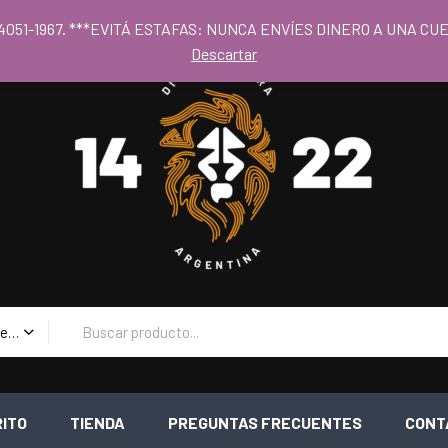
 al los precios mayoristas la compra mínima es de $80.000 - Horari
 11 4051-1967. ***EVITÁ ESTAFAS: NUNCA ENVÍES DINERO A UNA 
Descartar
Todas las Categorias
RITO
TIENDA
PREGUNTAS FRECUENTES
CONT