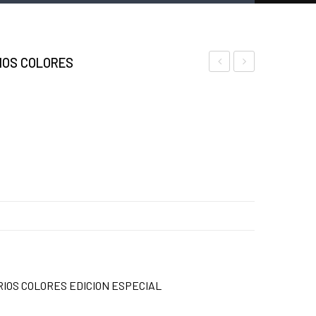
IOS COLORES
DE
TAPA
METAL
DE
REDONDO
SILICONA
14cm
PARA
MANO
EXTRACION
DE
ROSSIN
HADA
RIOS COLORES EDICION ESPECIAL