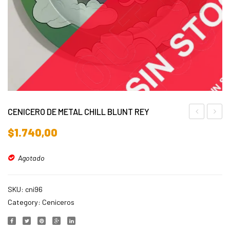
CENICERO DE METAL CHILL BLUNT REY
CHAPA
DE
$
1.740,00
ALIEN
META
BLUNT
REDO
Agotado
REY
14cm
MANO
SKU:
cni96
DE
Category:
Ceniceros
HADA