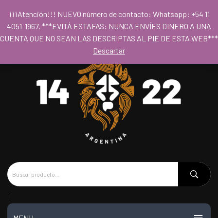
Para acceder al los precios mayoristas la compra mínima es de $80.000
¡¡¡Atención!!! NUEVO número de contacto: Whatsapp: +54 11
- Horario 09hs a 18hs
4051-1967. ***EVITÁ ESTAFAS: NUNCA ENVÍES DINERO A UNA
CUENTA QUE NO SEAN LAS DESCRIPTAS AL PIE DE ESTA WEB***
Descartar
MENU