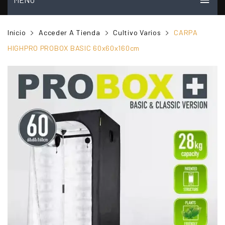
INICIO
Inicio
Acceder A Tienda
Cultivo Varios
CARPA
MI CUENTA
HIGHPRO PROBOX BASIC 60x60x160cm
VER CARRITO
TIENDA
PREGUNTAS FRECUENTES
CONTACTO
NOSOTROS
VIDEOS