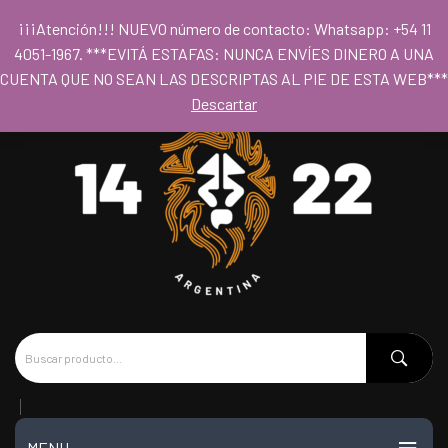
Para acceder al los precios mayoristas la compra mínima es de $80.000
¡¡¡Atención!!! NUEVO número de contacto: Whatsapp: +54 11
- Horario 09hs a 18hs
4051-1967. ***EVITÁ ESTAFAS: NUNCA ENVÍES DINERO A UNA
CUENTA QUE NO SEAN LAS DESCRIPTAS AL PIE DE ESTA WEB***
Descartar
MENU