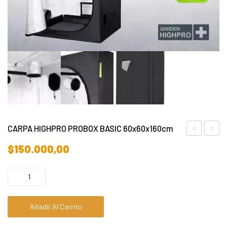
CARPA HIGHPRO PROBOX BASIC 60x60x160cm
de
Cigarr
$
150.000,00
cultivo
Chico
clearpro
–
Porta
x 20
Añadir Al Carrito
unida