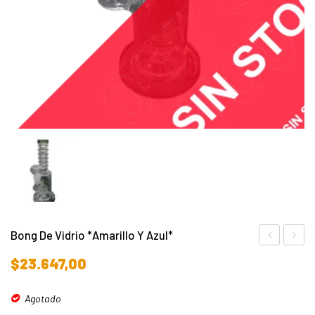
Bong De Vidrio *amarillo Y Azul*
de
Flores
$
23.647,00
Vidrio
Agotado