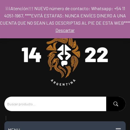
Para acceder al los precios mayoristas la compra mínima es de $80.000
¡¡¡Atención!!! NUEVO número de contacto: Whatsapp: +54 11
- Horario 09hs a 18hs
4051-1967. ***EVITÁ ESTAFAS: NUNCA ENVÍES DINERO A UNA
CUENTA QUE NO SEAN LAS DESCRIPTAS AL PIE DE ESTA WEB***
Descartar
MENU