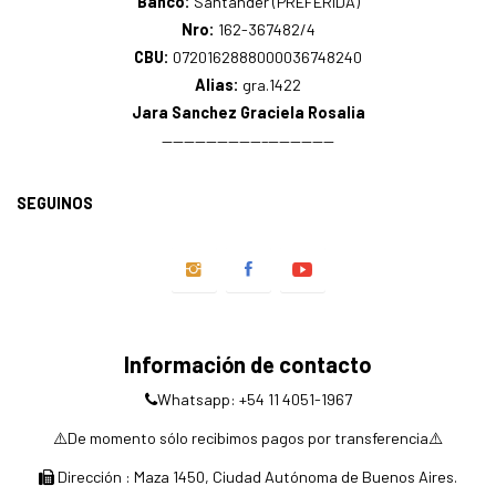
Banco:
Santander (PREFERIDA)
Nro:
162-367482/4
CBU:
0720162888000036748240
Alias:
gra.1422
Jara Sanchez Graciela Rosalia
—————————–——————
SEGUINOS
Información de contacto
Whatsapp: +54 11 4051-1967
⚠️De momento sólo recibimos pagos por transferencia⚠️
Dirección : Maza 1450, Ciudad Autónoma de Buenos Aires.