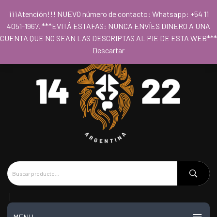
Para acceder al los precios mayoristas la compra mínima es de $80.000
¡¡¡Atención!!! NUEVO número de contacto: Whatsapp: +54 11
- Horario 09hs a 18hs
4051-1967. ***EVITÁ ESTAFAS: NUNCA ENVÍES DINERO A UNA
CUENTA QUE NO SEAN LAS DESCRIPTAS AL PIE DE ESTA WEB***
Descartar
MENU