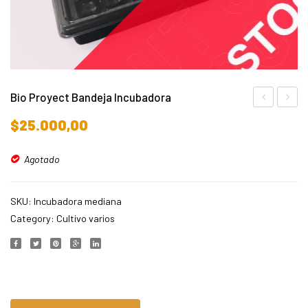
Bio Proyect Bandeja Incubadora
SABORIZAD
Proyec
$
25.000,00
BANANA
Bande
FREAK
Incuba
Agotado
1.1/4
SKU:
Incubadora mediana
Category:
Cultivo varios