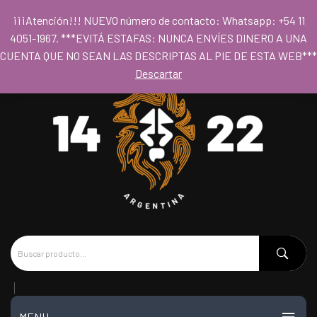
Para acceder al los precios mayoristas la compra mínima es de $80.000
¡¡¡Atención!!! NUEVO número de contacto: Whatsapp: +54 11
- Horario 09hs a 18hs
4051-1967. ***EVITÁ ESTAFAS: NUNCA ENVÍES DINERO A UNA
CUENTA QUE NO SEAN LAS DESCRIPTAS AL PIE DE ESTA WEB***
Descartar
MENU