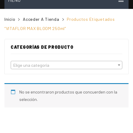
INICIO
Inicio
Acceder A Tienda
Productos Etiquetados
MI CUENTA
“VITAFLOR MAX BLOOM 250ml”
VER CARRITO
CATEGORÍAS DE PRODUCTO
TIENDA
PREGUNTAS FRECUENTES
Elige una categoría
CONTACTO
NOSOTROS
No se encontraron productos que concuerden con la
VIDEOS
selección.