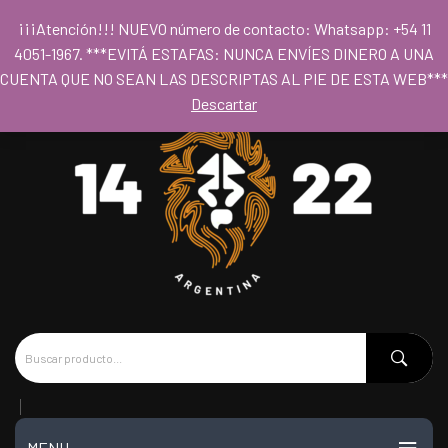
Para acceder al los precios mayoristas la compra mínima es de $80.000
¡¡¡Atención!!! NUEVO número de contacto: Whatsapp: +54 11
- Horario 09hs a 18hs
4051-1967. ***EVITÁ ESTAFAS: NUNCA ENVÍES DINERO A UNA
CUENTA QUE NO SEAN LAS DESCRIPTAS AL PIE DE ESTA WEB***
Descartar
MENU