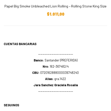
Papel Big Smoke Unbleached Lion Rolling – Rolling Stone King Size
Añadir Al Carrito
$
1.011,00
CUENTAS BANCARIAS
—————————–——————
Banco:
Santander (PREFERIDA)
Nro:
162-367482/4
CBU:
0720162888000036748240
Alias:
gra.1422
Jara Sanchez Graciela Rosalia
—————————–——————
SEGUINOS