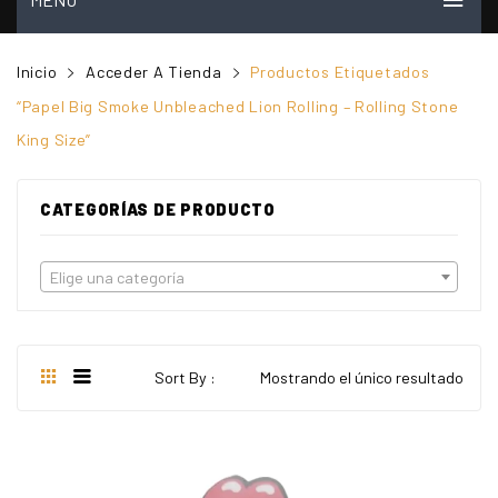
INICIO
Inicio
Acceder A Tienda
Productos Etiquetados
MI CUENTA
“Papel Big Smoke Unbleached Lion Rolling – Rolling Stone
King Size”
VER CARRITO
TIENDA
CATEGORÍAS DE PRODUCTO
PREGUNTAS FRECUENTES
Elige una categoría
CONTACTO
NOSOTROS
VIDEOS
Sort By :
Mostrando el único resultado