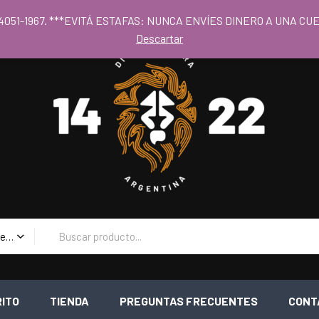
 al los precios mayoristas la compra mínima es de $80.000 - Horari
 11 4051-1967. ***EVITÁ ESTAFAS: NUNCA ENVÍES DINERO A UNA 
Descartar
Todas las Categorias
RITO
TIENDA
PREGUNTAS FRECUENTES
CONT