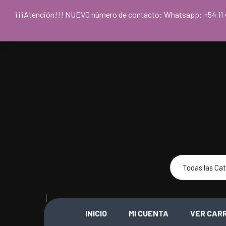
Para acceder
¡¡¡Atención!!! NUEVO número de contacto: Whatsapp: +54
INICIO
MI CUENTA
VER CAR