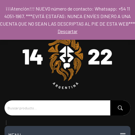
Para acceder al los precios mayoristas la compra mínima es de $80.000
¡¡¡Atención!!! NUEVO número de contacto: Whatsapp: +54 11
- Horario 09hs a 18hs
4051-1967. ***EVITÁ ESTAFAS: NUNCA ENVÍES DINERO A UNA
CUENTA QUE NO SEAN LAS DESCRIPTAS AL PIE DE ESTA WEB***
Descartar
MENU