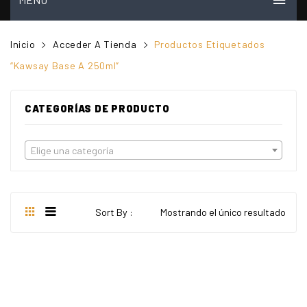
INICIO
Inicio
Acceder A Tienda
Productos Etiquetados
MI CUENTA
“Kawsay Base A 250ml”
VER CARRITO
CATEGORÍAS DE PRODUCTO
TIENDA
PREGUNTAS FRECUENTES
Elige una categoría
CONTACTO
NOSOTROS
Sort By :
Mostrando el único resultado
VIDEOS