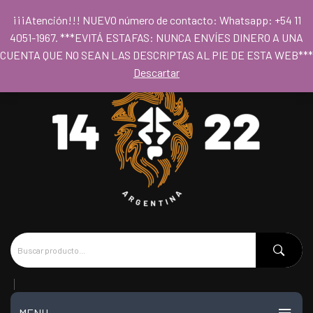
Para acceder al los precios mayoristas la compra mínima es de $80.000
¡¡¡Atención!!! NUEVO número de contacto: Whatsapp: +54 11
- Horario 09hs a 18hs
4051-1967. ***EVITÁ ESTAFAS: NUNCA ENVÍES DINERO A UNA
CUENTA QUE NO SEAN LAS DESCRIPTAS AL PIE DE ESTA WEB***
Descartar
MENU