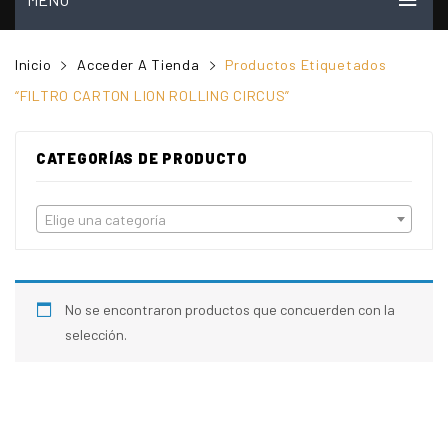
INICIO
Inicio
Acceder A Tienda
Productos Etiquetados
MI CUENTA
“FILTRO CARTON LION ROLLING CIRCUS”
VER CARRITO
CATEGORÍAS DE PRODUCTO
TIENDA
PREGUNTAS FRECUENTES
Elige una categoría
CONTACTO
NOSOTROS
No se encontraron productos que concuerden con la
VIDEOS
selección.