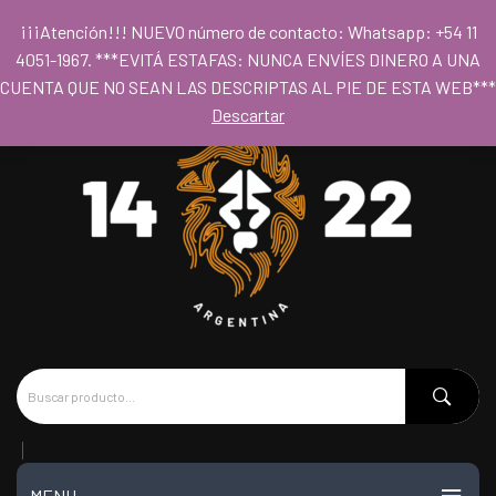
Para acceder al los precios mayoristas la compra mínima es de $80.000
¡¡¡Atención!!! NUEVO número de contacto: Whatsapp: +54 11
- Horario 09hs a 18hs
4051-1967. ***EVITÁ ESTAFAS: NUNCA ENVÍES DINERO A UNA
CUENTA QUE NO SEAN LAS DESCRIPTAS AL PIE DE ESTA WEB***
Descartar
MENU