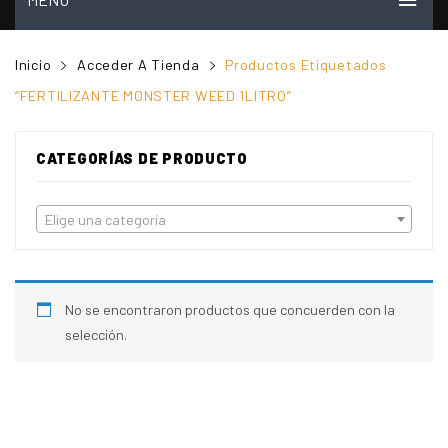
INICIO
Inicio
Acceder A Tienda
Productos Etiquetados
MI CUENTA
“FERTILIZANTE MONSTER WEED 1LITRO”
VER CARRITO
CATEGORÍAS DE PRODUCTO
TIENDA
PREGUNTAS FRECUENTES
Elige una categoría
CONTACTO
NOSOTROS
No se encontraron productos que concuerden con la
VIDEOS
selección.