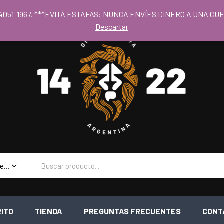
 al los precios mayoristas la compra mínima es de $80.000 - Horari
 11 4051-1967. ***EVITÁ ESTAFAS: NUNCA ENVÍES DINERO A UNA 
Descartar
Todas las Categorias
RITO
TIENDA
PREGUNTAS FRECUENTES
CONT