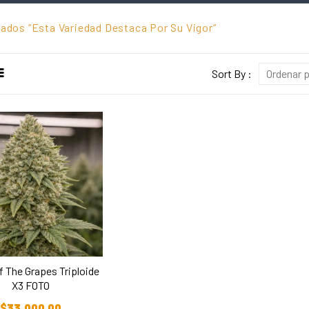
ados “esta Variedad Destaca Por Su Vigor”
Sort By :
Ordenar p
f The Grapes Triploide
X3 FOTO
ñadir Al Carrito
$
33.000,00