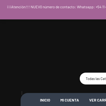
Para acceder
¡¡¡Atención!!! NUEVO número de contacto: Whatsapp: +54
INICIO
MI CUENTA
VER CAR