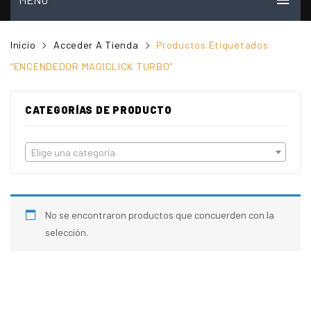
INICIO
Inicio
Acceder A Tienda
Productos Etiquetados
MI CUENTA
“ENCENDEDOR MAGICLICK TURBO”
VER CARRITO
CATEGORÍAS DE PRODUCTO
TIENDA
PREGUNTAS FRECUENTES
Elige una categoría
CONTACTO
NOSOTROS
No se encontraron productos que concuerden con la
VIDEOS
selección.