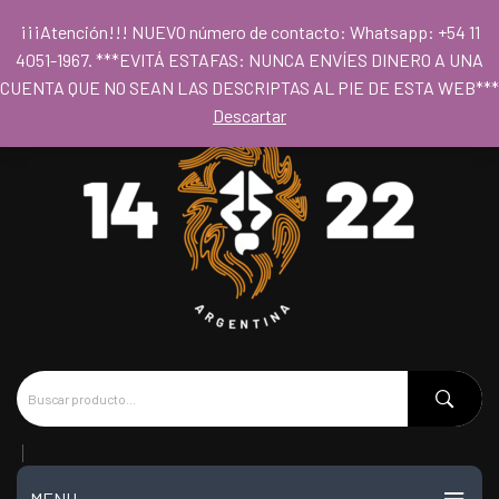
Para acceder al los precios mayoristas la compra mínima es de $80.000
¡¡¡Atención!!! NUEVO número de contacto: Whatsapp: +54 11
- Horario 09hs a 18hs
4051-1967. ***EVITÁ ESTAFAS: NUNCA ENVÍES DINERO A UNA
CUENTA QUE NO SEAN LAS DESCRIPTAS AL PIE DE ESTA WEB***
Descartar
MENU