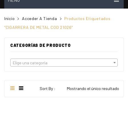
INICIO
Inicio
Acceder A Tienda
Productos Etiquetados
MI CUENTA
“CIGARRERA DE METAL COD 21026”
VER CARRITO
CATEGORÍAS DE PRODUCTO
TIENDA
PREGUNTAS FRECUENTES
Elige una categoría
CONTACTO
NOSOTROS
Sort By :
Mostrando el único resultado
VIDEOS