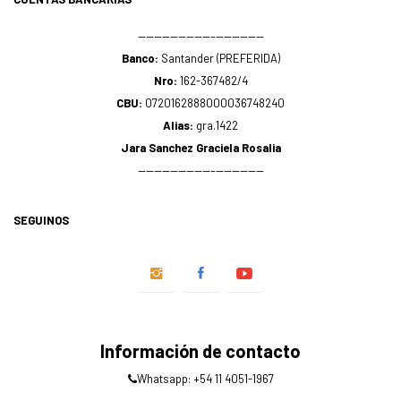
—————————–——————
Banco:
Santander (PREFERIDA)
Nro:
162-367482/4
CBU:
0720162888000036748240
Alias:
gra.1422
Jara Sanchez Graciela Rosalia
—————————–——————
SEGUINOS
Información de contacto
Whatsapp: +54 11 4051-1967