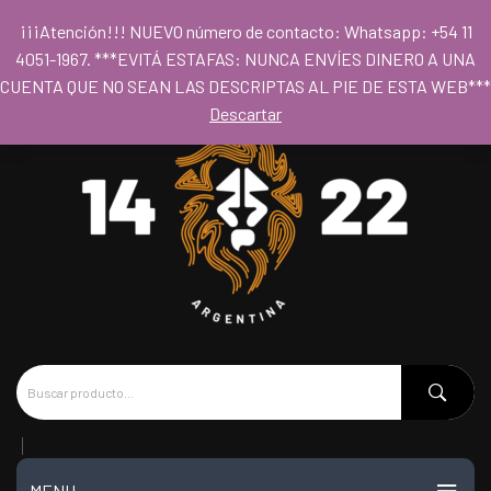
Para acceder al los precios mayoristas la compra mínima es de $80.000
¡¡¡Atención!!! NUEVO número de contacto: Whatsapp: +54 11
- Horario 09hs a 18hs
4051-1967. ***EVITÁ ESTAFAS: NUNCA ENVÍES DINERO A UNA
CUENTA QUE NO SEAN LAS DESCRIPTAS AL PIE DE ESTA WEB***
Descartar
MENU