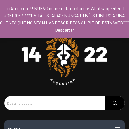
Para acceder al los precios mayoristas la compra mínima es de $80.000
¡¡¡Atención!!! NUEVO número de contacto: Whatsapp: +54 11
- Horario 09hs a 18hs
4051-1967. ***EVITÁ ESTAFAS: NUNCA ENVÍES DINERO A UNA
CUENTA QUE NO SEAN LAS DESCRIPTAS AL PIE DE ESTA WEB***
Descartar
MENU