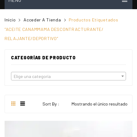
INICIO
Inicio
Acceder A Tienda
Productos Etiquetados
MI CUENTA
“ACEITE CANAMMAMA DESCONTRACTURANTE/
RELAJANTE/DEPORTIVO”
VER CARRITO
TIENDA
CATEGORÍAS DE PRODUCTO
PREGUNTAS FRECUENTES
Elige una categoría
CONTACTO
NOSOTROS
VIDEOS
Sort By :
Mostrando el único resultado