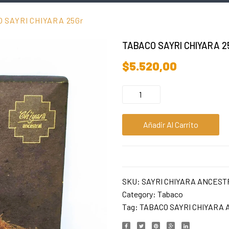
 SAYRI CHIYARA 25Gr
TABACO SAYRI CHIYARA 2
$
5.520,00
Añadir Al Carrito
SKU:
SAYRI CHIYARA ANCES
Category:
Tabaco
Tag:
TABACO SAYRI CHIYARA