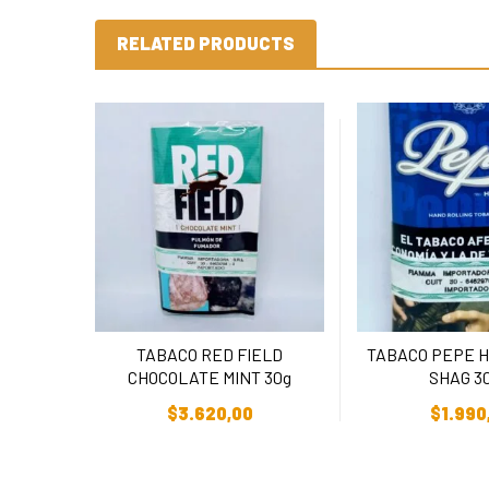
RELATED PRODUCTS
TABACO RED FIELD
TABACO PEPE 
CHOCOLATE MINT 30g
SHAG 30
Añadir Al Carrito
Añadir Al C
$
3.620,00
$
1.990