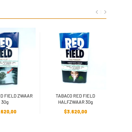
D FIELD ZWAAR
TABACO RED FIELD
RED
30g
HALFZWAAR 30g
r Al Carrito
Añadir Al Carrito
.620,00
$
3.620,00