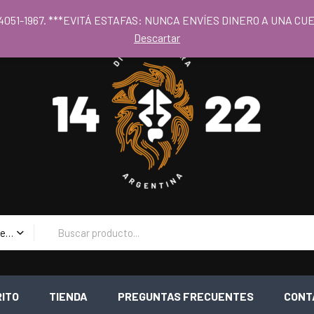
 al los precios mayoristas la compra mínima es de $80.000 - Horari
 11 4051-1967. ***EVITÁ ESTAFAS: NUNCA ENVÍES DINERO A UNA 
Descartar
Todas las Categorias
RITO
TIENDA
PREGUNTAS FRECUENTES
CONT