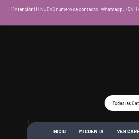
Para acceder
¡¡¡Atención!!! NUEVO número de contacto: Whatsapp: +54
INICIO
MI CUENTA
VER CAR