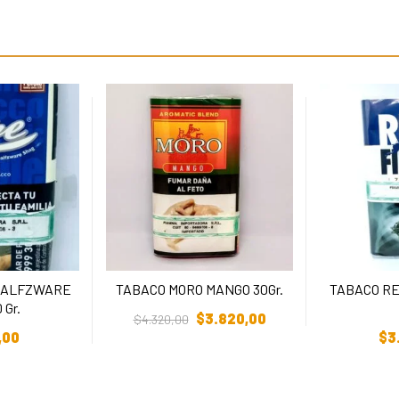
HALFZWARE
TABACO MORO MANGO 30Gr.
TABACO RE
Añadir Al Carrito
 Gr.
$
3.820,00
$
4.320,00
arrito
Añadi
,00
$
3