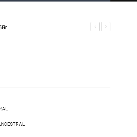
5Gr
MIRACLE
LAS
250ML
HOJAS
AZTEKA
NATURAL
NUTRIENTS
30Gr
TRAL
 ANCESTRAL